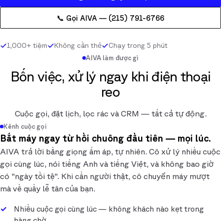
📞 Gọi AIVA — (215) 791-6766
1,000+ tiệm
Không cần thẻ
Chạy trong 5 phút
AIVA làm được gì
Bốn việc, xử lý ngay khi điện thoại
reo
Cuộc gọi, đặt lịch, lọc rác và CRM — tất cả tự động.
Kênh cuộc gọi
Bắt máy ngay từ hồi chuông đầu tiên — mọi lúc.
AIVA trả lời bằng giọng ấm áp, tự nhiên. Cô xử lý nhiều cuộc
gọi cùng lúc, nói tiếng Anh và tiếng Việt, và không bao giờ
có "ngày tồi tệ". Khi cần người thật, cô chuyển máy mượt
mà về quầy lễ tân của bạn.
Nhiều cuộc gọi cùng lúc — không khách nào kẹt trong
hàng chờ