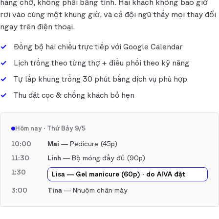
hàng chờ, không phải bảng tính. Hai khách không bao giờ
rơi vào cùng một khung giờ, và cả đội ngũ thấy mọi thay đổi
ngay trên điện thoại.
Đồng bộ hai chiều trực tiếp với Google Calendar
Lịch trống theo từng thợ + điều phối theo kỹ năng
Tự lấp khung trống 30 phút bằng dịch vụ phù hợp
Thu đặt cọc & chống khách bỏ hẹn
Hôm nay · Thứ Bảy 9/5
10:00
Mai
— Pedicure (45p)
11:30
Linh
— Bộ móng đầy đủ (90p)
1:30
Lisa — Gel manicure (60p) · do AIVA đặt
3:00
Tina
— Nhuộm chân mày