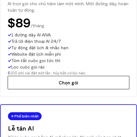
AI trọn gói cho chủ tiệm làm một mình. Một đường dây, hoàn
toàn tự động.
$89
/tháng
✓
1 đường dây AI AIVA
✓
Trả lời điện thoại AI 24/7
✓
Tự động đặt lịch & nhắc hẹn
✓
Website đặt lịch miễn phí
✓
Tóm tắt cuộc gọi tức thì
✓
Lọc cuộc gọi rác
$100 phí cài đặt một lần · hủy bất cứ lúc nào
Chọn gói
⭐ Phổ biến nhất
Lễ tân AI