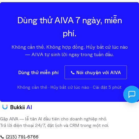
Chỉ 5 phút. Kết nối Hồ sơ Google Doanh nghiệp, tùy chỉnh lời chào,
rồi chuyển hướng số doanh nghiệp. AIVA bắt đầu nhận cuộc gọi
Dùng thử AIVA 7 ngày, miễn
ngay.
phí.
Không cần thẻ. Không hợp đồng. Hủy bất cứ lúc nào
— AIVA tự sinh lời ngay trong tuần đầu.
Dùng thử miễn phí
📞 Nói chuyện với AIVA
Không cần thẻ · Hủy bất cứ lúc nào · Cài đặt 5 phút
Bukkii
AI
Gặp AIVA — lễ tân AI đầu tiên cho doanh nghiệp nhỏ.
Trả lời điện thoại 24/7, đặt lịch và CRM trong một nơi.
📞
(215) 791-6766