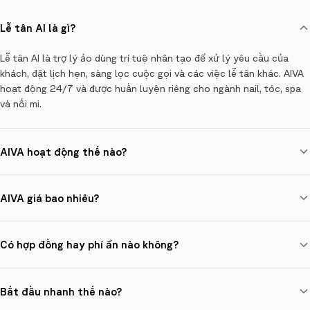
Lễ tân AI là gì?
Lễ tân AI là trợ lý ảo dùng trí tuệ nhân tạo để xử lý yêu cầu của
khách, đặt lịch hẹn, sàng lọc cuộc gọi và các việc lễ tân khác. AIVA
hoạt động 24/7 và được huấn luyện riêng cho ngành nail, tóc, spa
và nối mi.
AIVA hoạt động thế nào?
AIVA dùng xử lý ngôn ngữ tự nhiên và học máy để hiểu câu hỏi của
khách qua giọng nói, SMS và website đặt lịch. Cô trả lời FAQ, đặt
AIVA giá bao nhiêu?
lịch hẹn, chuyển cho nhân viên người thật khi cần và báo bạn ngay
những cuộc gọi quan trọng.
Gói khởi điểm $19/tháng cho gói chỉ Lịch hẹn và $89/tháng cho Trợ
lý AI đầy đủ. Gói Lễ tân AI là $30/thợ/tháng (phổ biến nhất) và gói
Có hợp đồng hay phí ẩn nào không?
AI + Người thật là $55/thợ/tháng. Dùng thử 7 ngày miễn phí, không
cần thẻ.
Không hợp đồng, không phí ẩn. Bạn chỉ trả gói hàng tháng cộng phí
cài đặt một lần. Hủy bất cứ lúc nào — chúng tôi chỉ thu đúng những
Bắt đầu nhanh thế nào?
gì ghi trên gói của bạn.