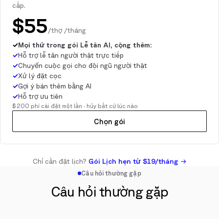
cấp.
$55
/thợ /tháng
✓
Mọi thứ trong gói Lễ tân AI, cộng thêm:
✓
Hỗ trợ lễ tân người thật trực tiếp
✓
Chuyển cuộc gọi cho đội ngũ người thật
✓
Xử lý đặt cọc
✓
Gợi ý bán thêm bằng AI
✓
Hỗ trợ ưu tiên
$200 phí cài đặt một lần · hủy bất cứ lúc nào
Chọn gói
Chỉ cần đặt lịch?
Gói Lịch hẹn từ $19/tháng →
Câu hỏi thường gặp
Câu hỏi thường gặp