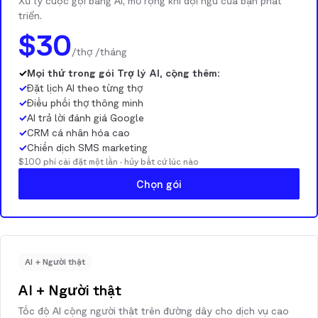
Xử lý cuộc gọi bằng AI, mở rộng khi đội ngũ của bạn phát
triển.
$30
/thợ /tháng
✓
Mọi thứ trong gói Trợ lý AI, cộng thêm:
✓
Đặt lịch AI theo từng thợ
✓
Điều phối thợ thông minh
✓
AI trả lời đánh giá Google
✓
CRM cá nhân hóa cao
✓
Chiến dịch SMS marketing
$100 phí cài đặt một lần · hủy bất cứ lúc nào
Chọn gói
AI + Người thật
AI + Người thật
Tốc độ AI cộng người thật trên đường dây cho dịch vụ cao