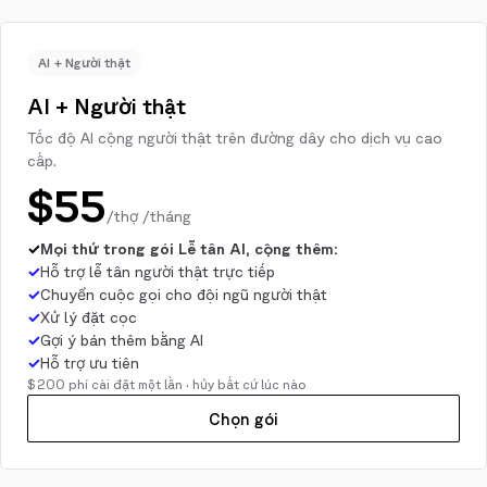
AI + Người thật
AI + Người thật
Tốc độ AI cộng người thật trên đường dây cho dịch vụ cao
cấp.
$55
/thợ /tháng
✓
Mọi thứ trong gói Lễ tân AI, cộng thêm:
✓
Hỗ trợ lễ tân người thật trực tiếp
✓
Chuyển cuộc gọi cho đội ngũ người thật
✓
Xử lý đặt cọc
✓
Gợi ý bán thêm bằng AI
✓
Hỗ trợ ưu tiên
$200 phí cài đặt một lần · hủy bất cứ lúc nào
Chọn gói