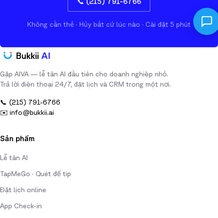
📞 (215) 791-6766
Không cần thẻ · Hủy bất cứ lúc nào · Cài đặt 5 phút
Bukkii
AI
Gặp AIVA — lễ tân AI đầu tiên cho doanh nghiệp nhỏ.
Trả lời điện thoại 24/7, đặt lịch và CRM trong một nơi.
📞
(215) 791-6766
✉️
info@bukkii.ai
Sản phẩm
Lễ tân AI
TapMeGo · Quét để tip
Đặt lịch online
App Check-in