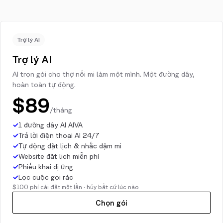
Trợ lý AI
Trợ lý AI
AI trọn gói cho thợ nối mi làm một mình. Một đường dây,
hoàn toàn tự động.
$89
/tháng
✓
1 đường dây AI AIVA
✓
Trả lời điện thoại AI 24/7
✓
Tự động đặt lịch & nhắc dặm mi
✓
Website đặt lịch miễn phí
✓
Phiếu khai dị ứng
✓
Lọc cuộc gọi rác
$100 phí cài đặt một lần · hủy bất cứ lúc nào
Chọn gói