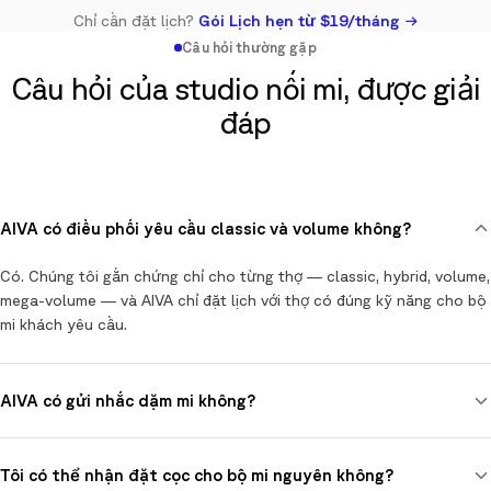
Chỉ cần đặt lịch?
Gói Lịch hẹn từ $19/tháng →
Câu hỏi thường gặp
Câu hỏi của studio nối mi, được giải
đáp
AIVA có điều phối yêu cầu classic và volume không?
Có. Chúng tôi gắn chứng chỉ cho từng thợ — classic, hybrid, volume,
mega-volume — và AIVA chỉ đặt lịch với thợ có đúng kỹ năng cho bộ
mi khách yêu cầu.
AIVA có gửi nhắc dặm mi không?
Có. Sau khi nối nguyên bộ, AIVA tự động lên lịch nhắc dặm mi ở mốc
2,5 tuần và nhắn cho khách link đặt lịch chỉ một chạm.
Tôi có thể nhận đặt cọc cho bộ mi nguyên không?