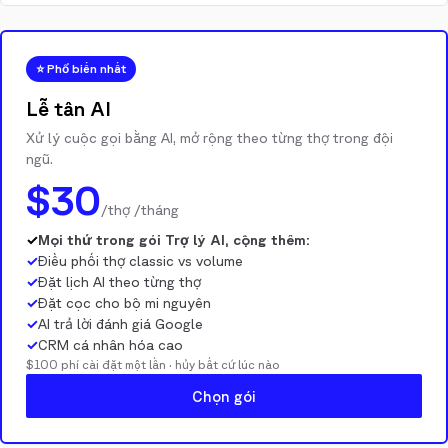
⭐ Phổ biến nhất
Lễ tân AI
Xử lý cuộc gọi bằng AI, mở rộng theo từng thợ trong đội
ngũ.
$30
/thợ /tháng
✓
Mọi thứ trong gói Trợ lý AI, cộng thêm:
✓
Điều phối thợ classic vs volume
✓
Đặt lịch AI theo từng thợ
✓
Đặt cọc cho bộ mi nguyên
✓
AI trả lời đánh giá Google
✓
CRM cá nhân hóa cao
$100 phí cài đặt một lần · hủy bất cứ lúc nào
Chọn gói