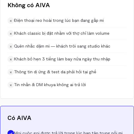
Không có AIVA
Điện thoại reo hoài trong lúc bạn đang gắp mi
×
Khách classic bị đặt nhầm với thợ chỉ làm volume
×
Quên nhắc dặm mi — khách trôi sang studio khác
×
Khách bỏ hẹn 3 tiếng làm bay nửa ngày thu nhập
×
Thông tin dị ứng & test da phải hỏi tại ghế
×
Tin nhắn & DM khuya không ai trả lời
×
Có AIVA
Mọi cuộc gọi được trả lời trong lúc bạn tập trung nối mi
✓