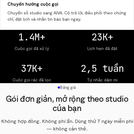
Chuyển hướng cuộc gọi
Chuyển số studio sang AIVA. Cô trả lời, điều phối theo chứng
chỉ, đặt lịch và nhắn tin báo bạn ngay.
1.4M+
23K+
Cuộc gọi đã xử lý
Lịch hẹn đã đặt
37K+
2,5 tuần
Cuộc gọi rác đã lọc
Tự nhắc dặm mi
Bảng giá
Gói đơn giản, mở rộng theo studio
của bạn
Không hợp đồng. Không phí ẩn. Dùng thử 7 ngày miễn phí
— không cần thẻ.