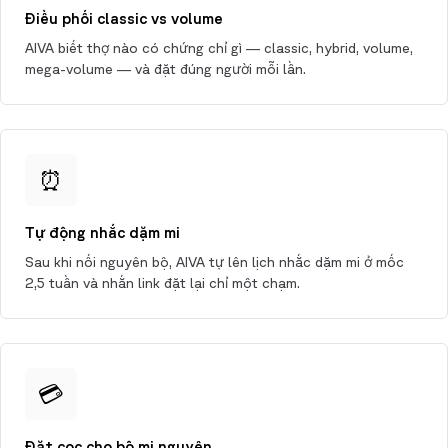
Điều phối classic vs volume
AIVA biết thợ nào có chứng chỉ gì — classic, hybrid, volume,
mega-volume — và đặt đúng người mỗi lần.
⏰
Tự động nhắc dặm mi
Sau khi nối nguyên bộ, AIVA tự lên lịch nhắc dặm mi ở mốc
2,5 tuần và nhắn link đặt lại chỉ một chạm.
💳
Đặt cọc cho bộ mi nguyên